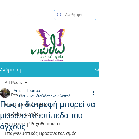
210 8955686
|
info@niotho.gr
| Μικράς Ασίας 5, Πλατεία Βούλας
Ανάρτηση
All Posts
Amalia Louizou
All Posts
11 Οκτ 2021
διαβάστηκε 2 λεπτά
Πως η διατροφή μπορεί να
Επιστημονικά Άρθρα
μειώσει τα επίπεδα του
Παιδιά & Έφηβοι
Διατροφική Ψυχοθεραπεία
άγχους
Επαγγελματικός Προσανατολισμός