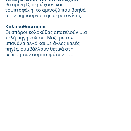
βιταμίνη D, περιέχουν και 
τρυπτοφάνη, το αμινοξύ που βοηθά 
στην δημιουργία της σεροτονίνης.
Κολοκυθόσποροι
Οι σπόροι κολοκύθας αποτελούν μια 
καλή πηγή καλίου. Μαζί με την 
μπανάνα αλλά και με άλλες καλές 
πηγές, συμβάλλουν θετικά στη 
μείωση των συμπτωμάτων του 
άγχους και της αγχώδους 
διαταραχής γενικότερα.
Γιαούρτι
Τα ζυμωμένα προϊόντα, όπως είναι 
το γιαούρτι (περιέχει υγιή βακτήρια 
Lactobacillus, Bifidobacterium), 
έχουν θετικά αποτελέσματα στην 
υγεία του εγκεφάλου.
Πράσινο Τσάι
Το πράσινο τσάι περιέχει το αμινοξύ 
θειανίνη το οποίο φαίνεται πως έχει 