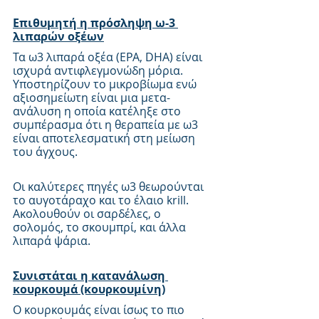
Επιθυμητή η πρόσληψη ω-3 
λιπαρών οξέων
Τα ω3 λιπαρά οξέα (EPA, DHA) είναι 
ισχυρά αντιφλεγμονώδη μόρια. 
Υποστηρίζουν το μικροβίωμα ενώ 
αξιοσημείωτη είναι μια μετα-
ανάλυση η οποία κατέληξε στο 
συμπέρασμα ότι η θεραπεία με ω3 
είναι αποτελεσματική στη μείωση 
του άγχους.
Οι καλύτερες πηγές ω3 θεωρούνται 
το αυγοτάραχο και το έλαιο krill. 
Ακολουθούν οι σαρδέλες, ο 
σολομός, το σκουμπρί, και άλλα 
λιπαρά ψάρια.
Συνιστάται η κατανάλωση 
κουρκουμά (κουρκουμίνη)
Ο κουρκουμάς είναι ίσως το πιο 