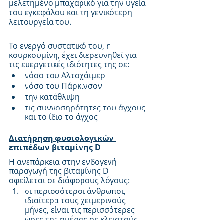
μελετημένο μπαχαρικό για την υγεία 
του εγκεφάλου και τη γενικότερη 
λειτουργεία του.
Το ενεργό συστατικό του, η 
κουρκουμίνη, έχει διερευνηθεί για 
τις ευεργετικές ιδιότητες της σε:
νόσο του Αλτσχάιμερ
νόσο του Πάρκινσον
την κατάθλιψη
τις συννοσηρότητες του άγχους 
και το ίδιο το άγχος
Διατήρηση φυσιολογικών 
επιπέδων βιταμίνης D
Η ανεπάρκεια στην ενδογενή 
παραγωγή της βιταμίνης D 
οφείλεται σε διάφορους λόγους:
οι περισσότεροι άνθρωποι, 
ιδιαίτερα τους χειμερινούς 
μήνες, είναι τις περισσότερες 
ώρες της ημέρας σε κλειστούς 