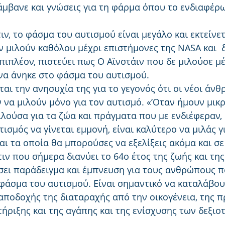
άμβανε και γνώσεις για τη φάρμα όπου το ενδιαφέρ
ιν, το φάσμα του αυτισμού είναι μεγάλο και εκτείνετ
 μιλούν καθόλου μέχρι επιστήμονες της NASA και  δ
 Επιπλέον, πιστεύει πως Ο Αϊνστάιν που δε μιλούσε μέχ
 να άνηκε στο φάσμα του αυτισμού.
ται την ανησυχία της για το γεγονός ότι οι νέοι άν
να μιλούν μόνο για τον αυτισμό. «’Οταν ήμουν μικρ
ιλούσα για τα ζώα και πράγματα που με ενδιέφεραν,
υτισμός να γίνεται εμμονή, είναι καλύτερο να μιλάς 
ι τα οποία θα μπορούσες να εξελίξεις ακόμα και σε
τιν που σήμερα διανύει το 64ο έτος της ζωής και της
σει παράδειγμα και έμπνευση για τους ανθρώπους π
φάσμα του αυτισμού. Είναι σημαντικό να καταλάβου
αποδοχής της διαταραχής από την οικογένεια, της π
ήριξης και της αγάπης και της ενίσχυσης των δεξιο