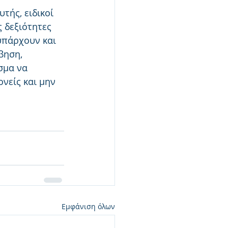
τής, ειδικοί 
 δεξιότητες 
υπάρχουν και 
βηση, 
σμα να 
νείς και μην 
Εμφάνιση όλων