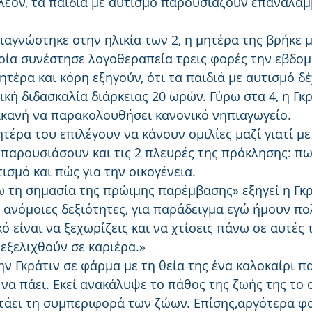
πλέον, τα παιδιά με αυτισμό παρουσιάζουν επαναλα
ιαγνώστηκε στην ηλικία των 2, η μητέρα της βρήκε μ
οία συνέστησε λογοθεραπεία τρεις φορές την εβδομ
τέρα και κόρη εξηγούν, ότι τα παιδιά με αυτισμό δέ
κή διδασκαλία διάρκειας 20 ωρών. Γύρω στα 4, η Γκρ
 ικανή να παρακολουθήσει κανονικό νηπιαγωγείο.
μητέρα του επιλέγουν να κάνουν ομιλίες μαζί γιατί με
παρουσιάσουν και τις 2 πλευρές της πρόκλησης: πως
τισμό και πώς για την οικογένεια.
 τη σημασία της πρώιμης παρέμβασης» εξηγεί η Γκρ
 ανόμοιες δεξιότητες, για παράδειγμα εγώ ήμουν πο
ό είναι να ξεχωρίζεις και να χτίσεις πάνω σε αυτές τ
εξελιχθούν σε καριέρα.»
ην Γκράτιν σε φάρμα με τη θεία της ένα καλοκαίρι π
να πάει. Εκεί ανακάλυψε το πάθος της ζωής της το ο
τάει τη συμπεριφορά των ζώων. Επίσης,αργότερα φο