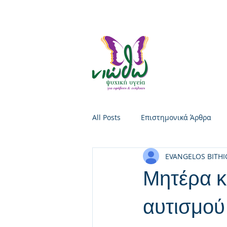
210 8955686 |
info@niotho.gr
| Μικράς Ασίας 5, Πλατεία Β
All Posts
Επιστημονικά Άρθρα
EVANGELOS BITHI
Ατομική Ψυχοθεραπεία
Θερ
Μητέρα κα
αυτισμού