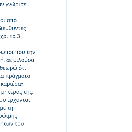
ων γνώρισε 
αι από 
ιευθυντές 
ρι τα 3 , 
θρωποι που την 
ή, δε μιλούσα 
 θεωρώ ότι 
για πράγματα 
 καριέρα»
 μητέρας της, 
ου έρχονται 
με τη 
ρώιμης 
τήτων του 