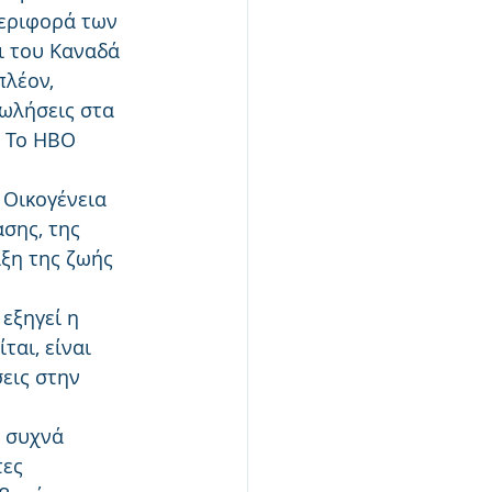
περιφορά των 
ι του Καναδά 
πλέον, 
ωλήσεις στα 
. Το HBO 
 Οικογένεια 
σης, της 
ξη της ζωής 
εξηγεί η 
αι, είναι 
εις στην  
 συχνά 
ες 