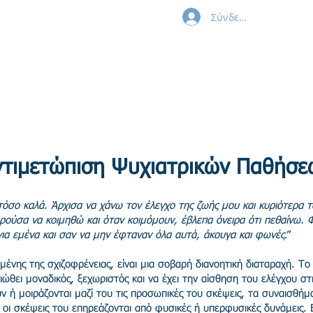
Σύνδεση
ούλας
ντιμετώπιση Ψυχιατρικών Παθήσε
τόσο καλά. Άρχισα να χάνω τον έλεγχο της ζωής μου και κυριότερα
ρούσα να κοιμηθώ και όταν κοιμόμουν, έβλεπα όνειρα ότι πεθαίνω.
για εμένα και σαν να μην έφταναν όλα αυτά, άκουγα και φωνές
.”
νης της σχιζοφρένειας, είναι μια σοβαρή διανοητική διαταραχή. Το 
ώθει μοναδικός, ξεχωριστός και να έχει την αίσθηση του ελέγχου σ
ουν ή μοιράζονται μαζί του τις προσωπικές του σκέψεις, τα συναισθήμ
 οι σκέψεις του επηρεάζονται από φυσικές ή υπερφυσικές δυνάμεις. Ε