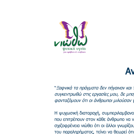
210 8955686 |
info@niotho.gr
| Μικράς Ασίας 5, Πλατεία Β
Α
“
Ξαφνικά τα πράγματα δεν πήγαιναν και 
συγκεντρωθώ στις εργασίες μου, δε μπο
φανταζόμουν ότι οι άνθρωποι μιλούσαν 
Η ψυχωσική διαταραχή, συμπεριλαμβανομέ
που επιτρέπουν στον κάθε άνθρωπο να νι
σχιζοφρένεια νιώθει ότι οι άλλοι γνωρίζ
του παραληρήματος, τείνει να θεωρεί ότι