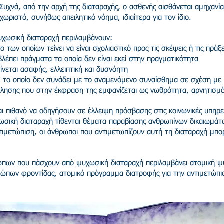
χνά, από την αρχή της διαταραχής, ο ασθενής αισθάνεται αμηχανία,
χωριστό, συνήθως απειλητικό νόημα, ιδιαίτερα για τον ίδιο.
χωσική διαταραχή περιλαμβάνουν:
 των οποίων τείνει να είναι σχολιαστικό προς τις σκέψεις ή τις πράξε
λέπει πράγματα τα οποία δεν είναι εκεί στην πραγματικότητα
νεται ασαφής, ελλειπτική και δυσνόητη
 το οποίο δεν συνάδει με το αναμενόμενο συναίσθημα σε σχέση με
ύλησης που στην έκφραση της εμφανίζεται ως νωθρότητα, αρνητισμ
ι πιθανό να οδηγήσουν σε έλλειψη πρόσβασης στις κοινωνικές υπηρεσί
ική διαταραχή τίθενται θέματα παραβίασης ανθρωπίνων δικαιωμάτω
τιμετώπιση, οι άνθρωποι που αντιμετωπίζουν αυτή τη διαταραχή μπο
πων που πάσχουν από ψυχωσική διαταραχή περιλαμβάνει ατομική ψυ
ώπων φροντίδας, ατομικό πρόγραμμα διατροφής για την αντιμετώπι