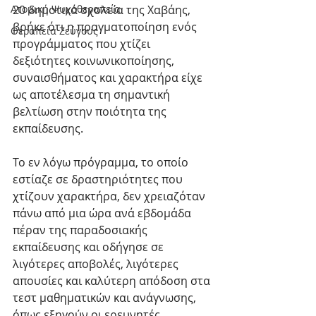
Ατομική Ψυχοθεραπεία
20 δημοτικά σχολεία της Χαβάης, 
βρήκε ότι η πραγματοποίηση ενός 
Θεραπεία Ζεύγους
προγράμματος που χτίζει 
δεξιότητες κοινωνικοποίησης, 
συναισθήματος και χαρακτήρα είχε 
ως αποτέλεσμα τη σημαντική 
βελτίωση στην ποιότητα της 
εκπαίδευσης.
Το εν λόγω πρόγραμμα, το οποίο 
εστίαζε σε δραστηριότητες που 
χτίζουν χαρακτήρα, δεν χρειαζόταν 
πάνω από μια ώρα ανά εβδομάδα 
πέραν της παραδοσιακής 
εκπαίδευσης και οδήγησε σε 
λιγότερες αποβολές, λιγότερες 
απουσίες και καλύτερη απόδοση στα 
τεστ μαθηματικών και ανάγνωσης, 
όπως εξηγούν οι ερευνητές.