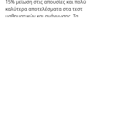
15% μείωση στις απουσίες και πολύ 
καλύτερα αποτελέσματα στα τεστ 
μαθηματικών και ανάγνωσης. Τα 
αποτελέσματα των εθνικών τεστ 
έδειξαν βελτίωση των μαθητών που 
παρακολούθησαν αυτό το 
πρόγραμμα ύψους 9%.
Αυτά τα ευρήματα υποδεικνύουν ότι 
τα σχολεία θα πρέπει να λάβουν υπ 
όψιν τακτικές και χρηματοδότηση 
έτσι ώστε να προωθήσουν τέτοιου 
τύπου προγράμματα, 
κοινωνικοποίησης και χαρακτήρα, 
όπως κατέληξαν οι ερευνητές.
Παιδιά & Έφηβοι