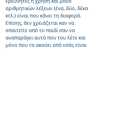
ερευνητές η χρήση και μόνο 
αριθμητικών λέξεων (ένα, δύο, δέκα 
κτλ.) είναι που κάνει τη διαφορά. 
Επίσης, δεν χρειάζεται καν να 
απαιτείτε από το παιδί σαν να 
αναπαράγει αυτά που του λέτε και 
μόνο που τα ακούει από εσάς είναι 
αρκετό. Όσο πιο συχνά 
χρησιμοποιείτε αριθμούς στον 
καθημερινό σας διάλογο με το παιδί 
σας τόσο πιο ικανό είναι να 
κατανοήσει ακόμα και πιο 
πολύπλοκες μαθηματικές έννοιες 
μεγαλώνοντας. Ακόμα και όταν δε 
δείχνει να καταλαβαίνει να είστε 
σίγουροι ότι αφομοιώνει μέσα του 
αυτά που λέτε. 
Χρησιμοποιείστε λοιπόν αριθμούς 
με το παιδί σας και μεγάλη προσοχή 