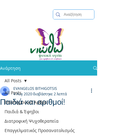
210 8955686
|
info@niotho.gr
| Μικράς Ασίας 5, Πλατεία Βούλας
Ανάρτηση
All Posts
EVANGELOS BITHIGOTSIS
All Posts
4 Αυγ 2020
διαβάστηκε 2 λεπτά
Παιδιά και αριθμοί!
Επιστημονικά Άρθρα
Παιδιά & Έφηβοι
Διατροφική Ψυχοθεραπεία
Επαγγελματικός Προσανατολισμός