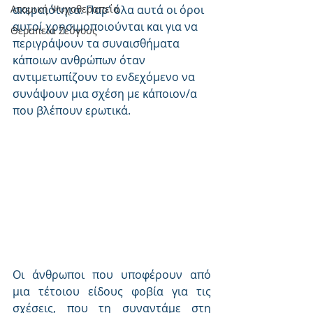
Ατομική Ψυχοθεραπεία
ακεραιότητα. Παρ' όλα αυτά οι όροι 
αυτοί χρησιμοποιούνται και για να 
Θεραπεία Ζεύγους
περιγράψουν τα συναισθήματα 
κάποιων ανθρώπων όταν 
αντιμετωπίζουν το ενδεχόμενο να 
συνάψουν μια σχέση με κάποιον/α 
που βλέπουν ερωτικά.
Οι άνθρωποι που υποφέρουν από 
μια τέτοιου είδους φοβία για τις 
σχέσεις, που τη συναντάμε στη 