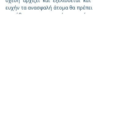
σχέση αρχίζει και εξελίσσεται κατ' 
ευχήν τα ανασφαλή άτομα θα πρέπει 
να μάθουν να κυριαρχούν στην τάση 
τους να τη σαμποτάρουν λόγω του 
φόβου απόρριψης που νιώθουν. Για 
να το καταφέρουν αυτό θα πρέπει 
αρχικά να μάθουν να αναγνωρίζουν 
τα σημάδια ότι το συναίσθημα αυτό 
αρχίζει να τους καταβάλει. Έπειτα θα 
πρέπει να εξωτερικεύσουν την 
ανησυχία τους σε ένα πρόσωπο 
εμπιστοσύνης, είτε αυτό είναι ένας 
φίλος/η είτε κάποιος ειδικός ψυχικής 
υγείας είτε ο ίδιος ο σύντροφός 
τους, ώστε να μπορέσουν να το 
ελέγξουν πριν τους προκαλέσει 
ανεξέλεγκτο άγχος.
Τελικώς αν δεν αφεθούμε ελεύθεροι 