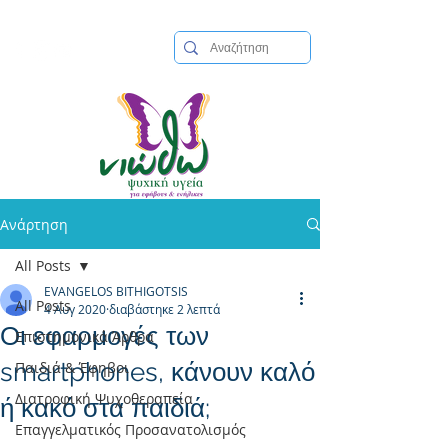
210 8955686
|
info@niotho.gr
| Μικράς Ασίας 5, Πλατεία Βούλας
Ανάρτηση
All Posts
EVANGELOS BITHIGOTSIS
All Posts
4 Αυγ 2020
διαβάστηκε 2 λεπτά
Οι εφαρμογές των
Επιστημονικά Άρθρα
smartphones, κάνουν καλό
Παιδιά & Έφηβοι
Διατροφική Ψυχοθεραπεία
ή κακό στα παιδιά;
Επαγγελματικός Προσανατολισμός